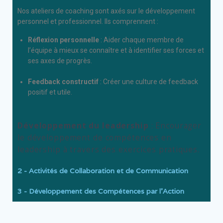
Nos ateliers de coaching sont axés sur le développement
personnel et professionnel. Ils comprennent :
Réflexion personnelle
: Aider chaque membre de
l’équipe à mieux se connaître et à identifier ses forces et
ses axes de progrès.
Feedback constructif
: Créer une culture de feedback
positif et utile.
Développement du leadership
: Encourager
le développement de compétences en
leadership à travers des exercices pratiques.
2 - Activités de Collaboration et de Communication
3 - Développement des Compétences par l'Action