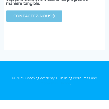
manière tangible.
CONTACTEZ-NOUS
© 2026 Coaching Acedemy. Built using WordPress and
EmpowerWP Theme
.