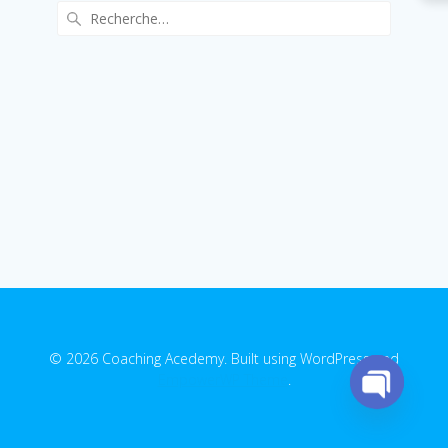
Recherche
pour
:
© 2026 Coaching Acedemy. Built using WordPress and
EmpowerWP Theme
.
Open
chaty