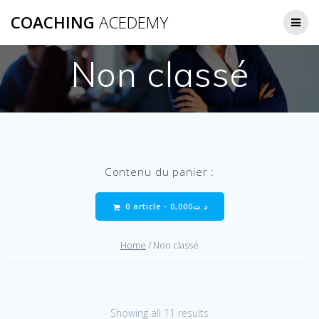
Passer
COACHING
ACEDEMY
au
contenu
Non classé
Contenu du panier :
0 article -
0,000
د.ت
Home
/ Non classé
Showing all 11 results